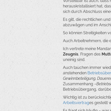
Vorstellbar ist auch, dass
herauskristallisiert hat, d
sich durch Abschluss ein
Es gilt, die rechtlichen u
abzuwägen und im Anschlu
So können Streitigkeiten 
Auch Arbeitnehmern, die 
Ich vertrete meine Manda
Zeugnis
, Fragen des
Mutt
uneinig sind.
Auch tauchen immer wied
anstehenden
Betriebsübe
Gewinnbeteiligung, Dauer
Zusammenhang –
Betrieb
Betriebsübergang, darübe
Wichtig ist zu berücksicht
Arbeitsvertrag
es gestellt
Es fragt sich häufig – wa