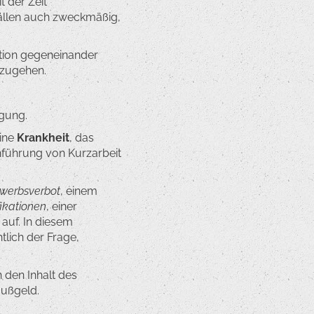
 der Zeit
n Fällen auch zweckmäßig,
ation gegeneinander
uzugehen.
ügung.
ine
Krankheit
, das
nführung von Kurzarbeit
werbsverbot
, einem
fikationen
, einer
 auf. In diesem
tlich der Frage,
 den Inhalt des
Bußgeld.