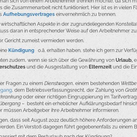
 man sich von einem Arbeitnehmer trennen möchte, da sich mit
ass die Zusammenarbeit nicht funktioniert. Hier ist es in viele
es
Aufhebungsvertrages
einvernehmlich zu trennen.
nd wirtschaftlichen Aspekte in der zugrundeliegenden Konstell
ss daran in entsprechender Weise auf den Arbeitnehmer z
vor Gericht zumeist vermieden werden.
eine
Kündigung
o.ä. erhalten haben, stehe ich gern zur Verf
nten zudem, wenn sie sich über die Gewährung von
Urlaub,
e
erschutzes
und die Ausgestaltung von
Elternzeit
und die Ei
er Fragen zu einem
Dienstwagen
, einem bestehenden
Wettbe
rgang
, dem Betriebsverfassungsrecht, der Zahlung von
Grati
erkrankung
oder einer richtigen Eingruppierung im Tarifvertrag
sübergang
– besteht ein erheblicher Aufklärungsbedarf hinsich
r müssen Arbeitgeber ihre Arbeitnehmer informieren.
igen, dass seit August 2022 deutlich höhere Anforderungen an
 werden. Ein Verstoß dagegen führt gegebenenfalls zu einem 
s passiert mit dem Resturlaub nach der Kündigung?