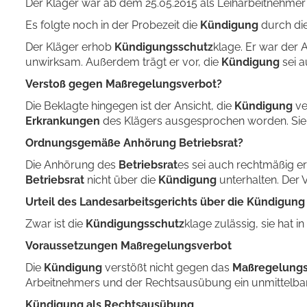
Der Kläger war ab dem 25.05.2015 als Leiharbeitnehmer 
Es folgte noch in der Probezeit die
Kündigung
durch di
Der Kläger erhob
Kündigungsschutz
klage. Er war der A
unwirksam. Außerdem trägt er vor, die
Kündigung
sei 
Verstoß gegen Maßregelungsverbot?
Die Beklagte hingegen ist der Ansicht, die
Kündigung
ve
Erkrankungen
des Klägers ausgesprochen worden. Sie s
Ordnungsgemäße Anhörung Betriebsrat?
Die Anhörung des
Betriebsrat
es sei auch rechtmäßig er
Betriebsrat
nicht über die
Kündigung
unterhalten. Der 
Urteil des Landesarbeitsgerichts über die Kündigung
Zwar ist die
Kündigungsschutz
klage zulässig, sie hat i
Voraussetzungen Maßregelungsverbot
Die
Kündigung
verstößt nicht gegen das
Maßregelungs
Arbeitnehmers und der Rechtsausübung ein unmittelb
Kündigung als Rechtsausübung