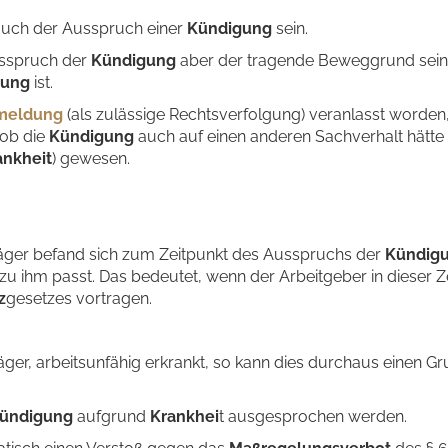
auch der Ausspruch einer
Kündigung
sein.
usspruch der
Kündigung
aber der tragende Beweggrund sein.
gung
ist.
meldung
(als zulässige Rechtsverfolgung) veranlasst worden,
 ob die
Kündigung
auch auf einen anderen Sachverhalt hätte
ankheit
) gewesen.
Kläger befand sich zum Zeitpunkt des Ausspruchs der
Kündig
zu ihm passt. Das bedeutet, wenn der Arbeitgeber in dieser Z
z
gesetzes vortragen.
äger, arbeitsunfähig erkrankt, so kann dies durchaus einen G
ündigung
aufgrund
Krankhei
t ausgesprochen werden.