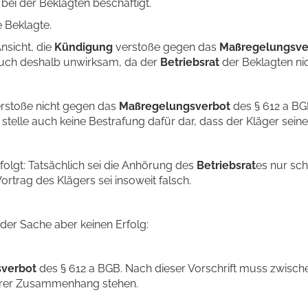
bei der Beklagten beschäftigt.
e Beklagte.
nsicht, die
Kündigung
verstoße gegen das
Maßregelungsve
auch deshalb unwirksam, da der
Betriebsrat
der Beklagten n
rstoße nicht gegen das
Maßregelungsverbot
des § 612 a BG
telle auch keine Bestrafung dafür dar, dass der Kläger sein
folgt: Tatsächlich sei die Anhörung des
Betriebsrat
es nur sch
Vortrag des Klägers sei insoweit falsch.
n der Sache aber keinen Erfolg:
verbot
des § 612 a BGB. Nach dieser Vorschrift muss zwisch
arer Zusammenhang stehen.